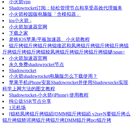
小火箭vpn
Shadowrocket订阅：轻松管理节点和享受高效代理服务
小火箭校园版电脑版「含模拟器」
ios小火箭 -
小火箭加速器官网
下载之家
老铁IOS苹果/平板加速器、小火箭教程
锟斤拷锟斤拷锟斤拷锟接迟和凤拷锟斤拷锟斤拷锟斤拷锟
斤拷锟斤拷锟斤拷锟较凤拷锟斤拷锟斤拷锟斤拷锟键/span>
小火箭加速器官网
永久免费shadowrocket节点
Shadowrocket
小火箭shadowrocket电脑版怎么下载使用？
苹果手机iPhone安装Shadowrocket并使用Shadowsocks实现
科学上网方法的图文教程
Shadowrocket-小火箭(iPhone) 使用教程
纯公益SSR节点分享
1元机场
[锟秸凤拷锟斤拷锟絔[DMM锟斤拷锟絔 v2rayN要锟斤拷么
锟斤拷锟矫诧拷锟斤拷锟斤拷DMM锟斤拷pcr锟斤拷